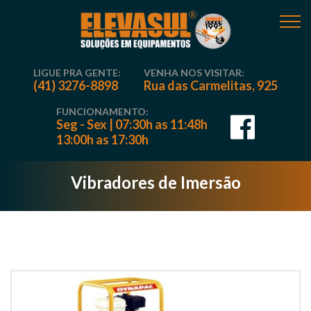
LIGUE PRA GENTE:
VENHA NOS VISITAR:
(41) 3276-8898
Rua das Carmelitas, 925
FUNCIONAMENTO:
Seg - Sex | 07:30h as 11:48h
13:00h as 17:30h
Vibradores de Imersão