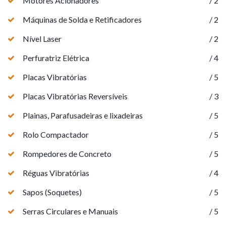
Motores Acionadores
/ 2
Máquinas de Solda e Retificadores
/ 2
Nível Laser
/ 2
Perfuratriz Elétrica
/ 4
Placas Vibratórias
/ 5
Placas Vibratórias Reversíveis
/ 3
Plainas, Parafusadeiras e lixadeiras
/ 5
Rolo Compactador
/ 5
Rompedores de Concreto
/ 5
Réguas Vibratórias
/ 4
Sapos (Soquetes)
/ 5
Serras Circulares e Manuais
/ 5