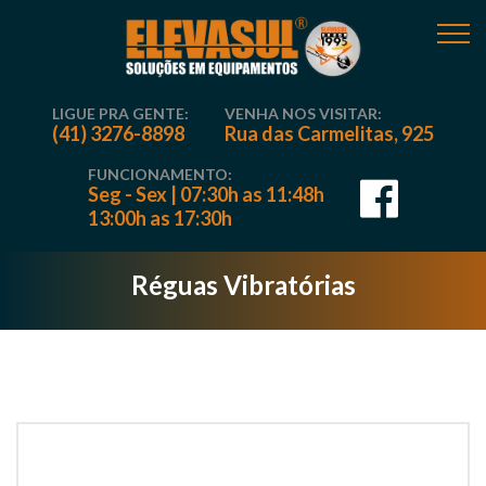
LIGUE PRA GENTE:
VENHA NOS VISITAR:
(41) 3276-8898
Rua das Carmelitas, 925
FUNCIONAMENTO:
Seg - Sex | 07:30h as 11:48h
13:00h as 17:30h
Réguas Vibratórias