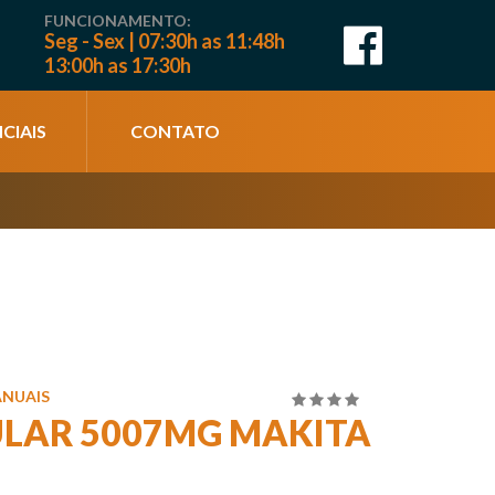
FUNCIONAMENTO:
Seg - Sex | 07:30h as 11:48h
13:00h as 17:30h
CIAIS
CONTATO
ANUAIS
4.00
de
ULAR 5007MG MAKITA
5