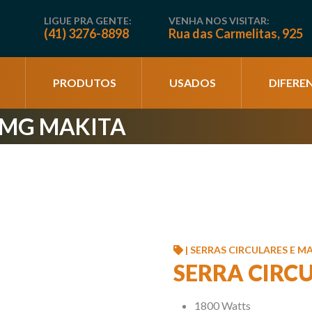
LIGUE PRA GENTE:
VENHA NOS VISITAR:
(41) 3276-8898
Rua das Carmelitas, 925
PRODUTOS
USADOS
DIFEREN
7MG MAKITA
| SERRAS CIRCULARES E M
SERRA CIRC
1800 Watts