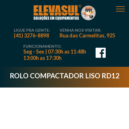
LIGUE PRA GENTE:
VENHA NOS VISITAR:
(41) 3276-8898
Rua das Carmelitas, 925
FUNCIONAMENTO:
Seg - Sex | 07:30h as 11:48h
13:00h as 17:30h
ROLO COMPACTADOR LISO RD12