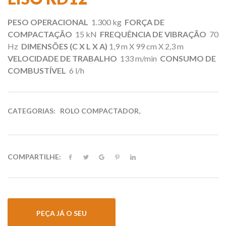
PESO OPERACIONAL
1.300 kg
FORÇA DE
COMPACTAÇÃO
15 kN
FREQUÊNCIA DE VIBRAÇÃO
70
Hz
DIMENSÕE
S (C X L X A)
1,9 m X 99 cm X 2,3 m
VELOCIDADE DE TRABALHO
133 m/min
CONSUMO DE
COMBUSTÍVEL
6 l/h
CATEGORIAS:
ROLO COMPACTADOR
,
COMPARTILHE:
PEÇA JÁ O SEU