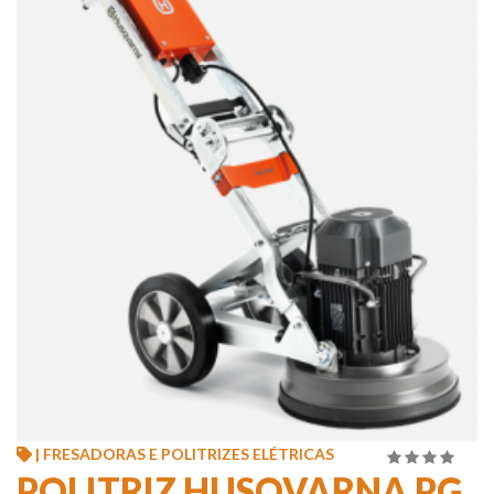
| FRESADORAS E POLITRIZES ELÉTRICAS
4.00
de
POLITRIZ HUSQVARNA PG
5