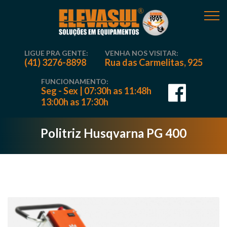
LIGUE PRA GENTE:
VENHA NOS VISITAR:
(41) 3276-8898
Rua das Carmelitas, 925
FUNCIONAMENTO:
Seg - Sex | 07:30h as 11:48h
13:00h as 17:30h
Politriz Husqvarna PG 400