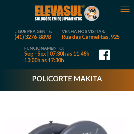
LIGUE PRA GENTE:
VENHA NOS VISITAR:
(41) 3276-8898
Rua das Carmelitas, 925
FUNCIONAMENTO:
Seg - Sex | 07:30h as 11:48h
13:00h as 17:30h
POLICORTE MAKITA