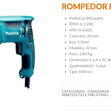
ROMPEDOR H
Potência: 800 watts
RPM: 0-1.200
IPM: 0-4.600
Concreto: 26 mm
Aço: 13 mm
Madeira: 32 mm
Peso: 2.80 Kg
Dimensões (L x A x P): 3
Quantidade(s): 1 peça
Tipo: Elétrico
CATEGORIAS:
FURADEIRAS
MARTELETES E FINCA PINO
,