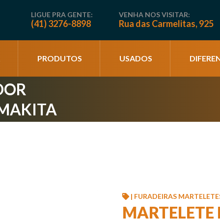
LIGUE PRA GENTE:
VENHA NOS VISITAR:
(41) 3276-8898
Rua das Carmelitas, 925
PRODUTOS
USADOS
DIFEREN
DOR
 MAKITA
| FURADEIRAS MARTELETES
MARTELETE