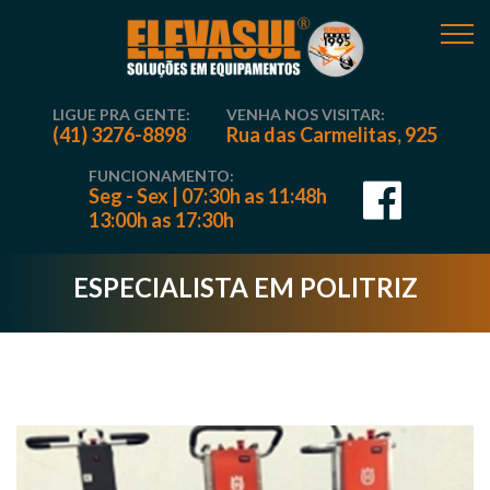
LIGUE PRA GENTE:
VENHA NOS VISITAR:
(41) 3276-8898
Rua das Carmelitas, 925
FUNCIONAMENTO:
Seg - Sex | 07:30h as 11:48h
13:00h as 17:30h
ESPECIALISTA EM POLITRIZ