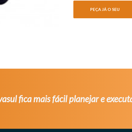
PEÇA JÁ O SEU
asul fica mais fácil planejar e execut