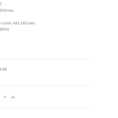
4T
 450 mm
 corte: Até 160 mm
0 RPM
a
 DE