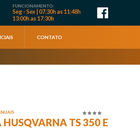
FUNCIONAMENTO:
Seg - Sex | 07:30h as 11:48h
13:00h as 17:30h
CIAIS
CONTATO
ANUAIS
4.00
de
HUSQVARNA TS 350 E
5