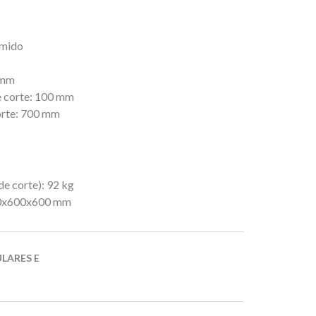
Úmido
 mm
 corte: 100 mm
orte: 700 mm
e corte): 92 kg
20x600x600 mm
ULARES E