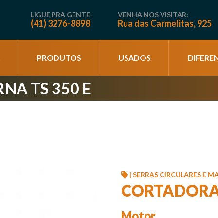
LIGUE PRA GENTE:
VENHA NOS VISITAR:
(41) 3276-8898
Rua das Carmelitas, 925
PRODUTOS
USADOS
DIFEREN
A TS 350 E
| SERRAS CIRCULARES E M
CORTADORA 
Motor